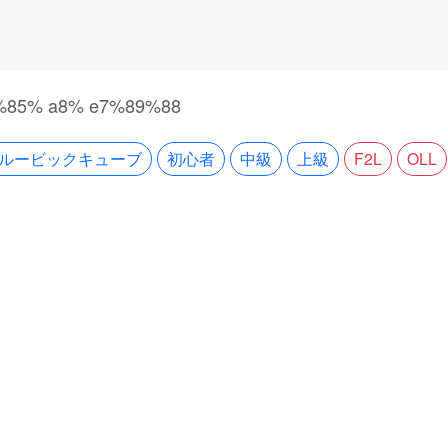
%85% a8% e7%89%88
３ルービックキューブ
初心者
中級
上級
F2L
OLL