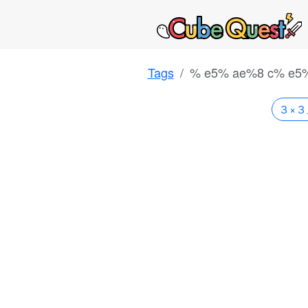
Tags
% e5% ae%8 c% e5
３×