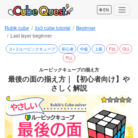
🌐 EN
Rubik cube
3x3 cube tutorial
Beginner
Last layer beginner
３×３ルービックキューブ
初心者
中級
上級
F2L
OLL
PLL
ルービックキューブの揃え方
最後の面の揃え方｜【初心者向け】や
さしく解説