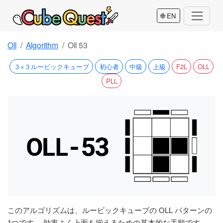
🌐 EN
Oll
Algorithm
Oll 53
３×３ルービックキューブ
初心者
中級
上級
F2L
OLL
PLL
このアルゴリズムは、ルービックキューブの OLL パターンの
1つです。 効率よく上面を揃えるための基本的な手順です。