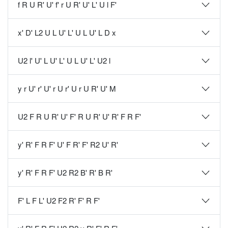
f R U R' U' f' r U R' U' L' U l F'
x' D' L2 U L U' L' U L U' L D x
U2 l' U' L U' L' U L U' L' U2 l
y r U' r' U' r U r' U r U R' U' M
U2 F R U R' U' F' R U R' U' R' F R F'
y' R' F R F' U' F R' F' R2 U' R'
y' R' F R F' U2 R2 B' R' B R'
F' L F L' U2 F2 R' F' R F'