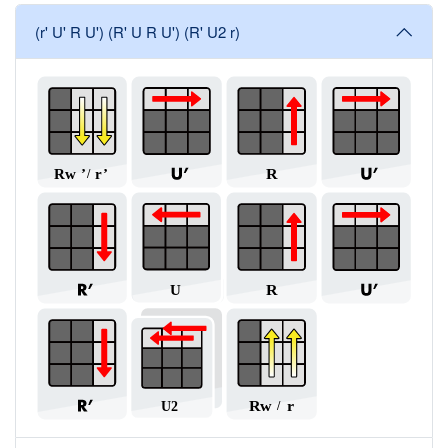
(r' U' R U') (R' U R U') (R' U2 r)