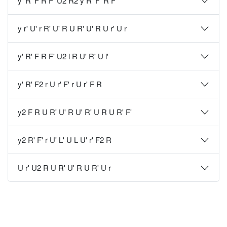
y' R' F R F' U2 R2 y R' F' R F'
y r' U' r R' U' R U R' U' R U r' U r
y' R' F R F' U2 l R U' R' U l'
y' R' F2 r U r' F' r U r' F R
y2 F R U R' U' R U' R' U R U R' F'
y2 R' F' r U' L' U L U' r' F2 R
U r' U2 R U R' U' R U R' U r