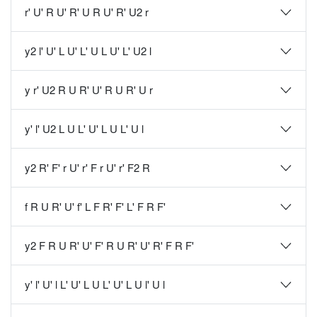
r' U' R U' R' U R U' R' U2 r
y2 l' U' L U' L' U L U' L' U2 l
y r' U2 R U R' U' R U R' U r
y' l' U2 L U L' U' L U L' U l
y2 R' F' r U' r' F r U' r' F2 R
f R U R' U' f' L F R' F' L' F R F'
y2 F R U R' U' F' R U R' U' R' F R F'
y' l' U' l L' U' L U L' U' L U l' U l