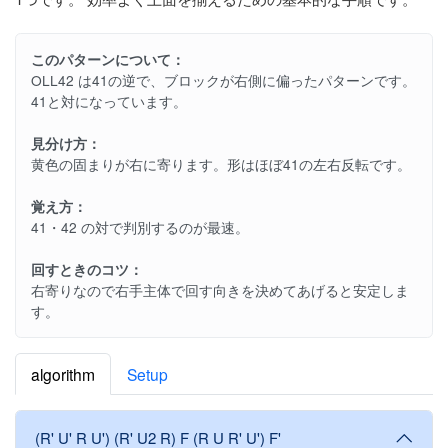
このパターンについて：
OLL42 は41の逆で、ブロックが右側に偏ったパターンです。
41と対になっています。
見分け方：
黄色の固まりが右に寄ります。形はほぼ41の左右反転です。
覚え方：
41・42 の対で判別するのが最速。
回すときのコツ：
右寄りなので右手主体で回す向きを決めてあげると安定しま
す。
algorithm
Setup
(R' U' R U') (R' U2 R) F (R U R' U') F'