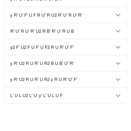
y R' U' F' U F R U' R U2 R' U' R U' R'
R' U' R U' R' U2 R B' R' U' R U B
y2 F' U2 F U F' U F2 R U R' U' F'
y R' U2 R U R' U R2 B U B' U' R'
y R' U2 R U R' U R2 y R U R' U' F'
L' U L U2 L' U' y' L' U L U F