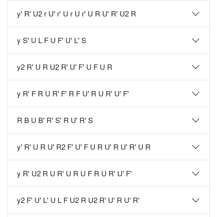
y' R' U2 r U' r' U r U r' U R U' R' U2 R
y S' U L F U F' U' L' S
y2 R' U R U2 R' U' F' U F U R
y R' F R U R' F' R F U' R U R' U' F'
R B U B' R' S' R U' R' S
y' R' U R U' R2 F' U' F U R U' R U' R' U R
y R' U2 R U R' U R U F R U R' U' F'
y2 F' U' L' U L F U2 R U2 R' U' R U' R'