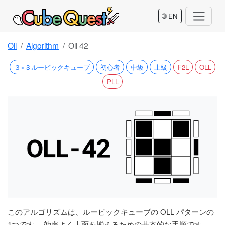
🌐 EN
Oll
Algorithm
Oll 42
３×３ルービックキューブ
初心者
中級
上級
F2L
OLL
PLL
このアルゴリズムは、ルービックキューブの OLL パターンの
1つです。 効率よく上面を揃えるための基本的な手順です。