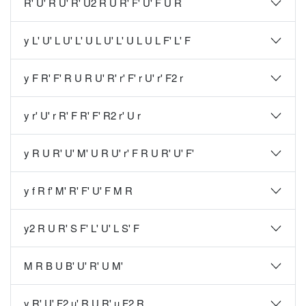
R' U' R U' R' U2 R U R' F' U' F U R
y L' U' L U' L' U L U' L' U L U L F' L' F
y F R' F' R U R U' R' r' F' r U' r' F2 r
y r' U' r R' F R' F' R2 r' U r
y R U R' U' M' U R U' r' F R U R' U' F'
y f R f' M' R' F' U' F M R
y2 R U R' S F' L' U' L S' F
M R B U B' U' R' U M'
y R' U' F2 u' R U R' u F2 R