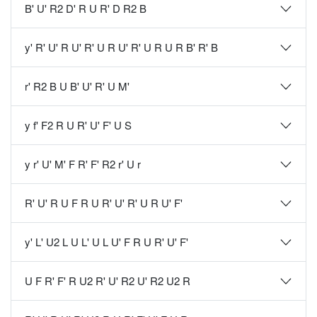
B' U' R2 D' R U R' D R2 B
y' R' U' R U' R' U R U' R' U R U R B' R' B
r' R2 B U B' U' R' U M'
y f' F2 R U R' U' F' U S
y r' U' M' F R' F' R2 r' U r
R' U' R U F R U R' U' R' U R U' F'
y' L' U2 L U L' U L U' F R U R' U' F'
U F R' F' R U2 R' U' R2 U' R2 U2 R