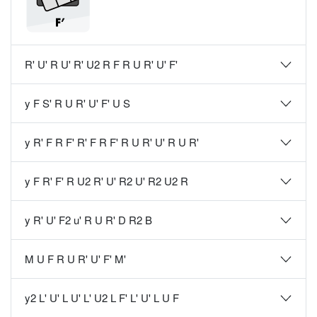
R' U' R U' R' U2 R F R U R' U' F'
y F S' R U R' U' F' U S
y R' F R F' R' F R F' R U R' U' R U R'
y F R' F' R U2 R' U' R2 U' R2 U2 R
y R' U' F2 u' R U R' D R2 B
M U F R U R' U' F' M'
y2 L' U' L U' L' U2 L F' L' U' L U F