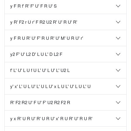
y F R f' R' F' U' F R U' S
y R' F2 r U r' F R2 U2 R' U' R U' R'
y F R U R' U' F' R U R' U' M' U R U' r'
y2 F' U' L2 D' L U L' D L2 F
f' L' U' L U f U L' U' L U' L' U2 L
y' x' L' U L U' L' U L U' x L U L' U' L U L' U
R' F2 R2 U' F U' F' U2 R2 F2 R
y x R' U R U' R' U R U' x' R U R' U' R U R'