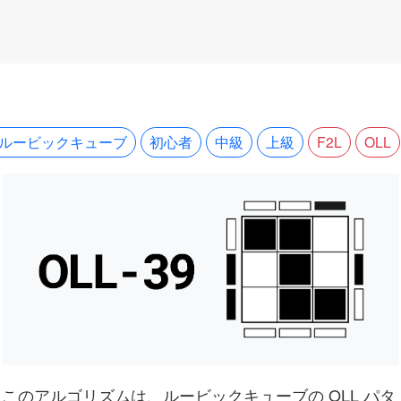
３ルービックキューブ
初心者
中級
上級
F2L
OLL
このアルゴリズムは、ルービックキューブの OLL パタ