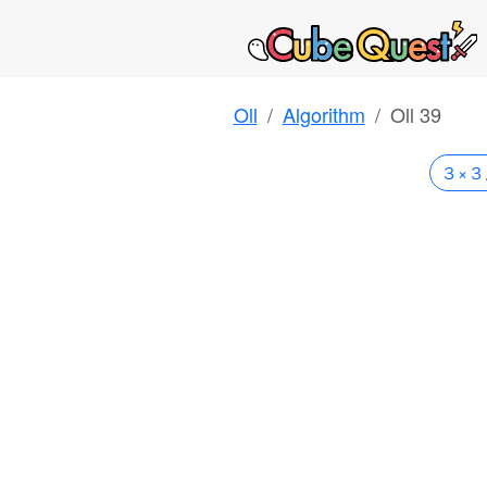
Oll
Algorithm
Oll 39
３×