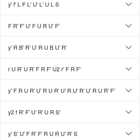
y' f' L F L' U' L' U L S
F R' F' U' F U R U' F'
y' R B' R' U' R U B U' R'
r U R' U R' F R F' U2 r' F R F'
y' F R U R' U' R U R' U' R U' R' U' R U R' F'
y2 f R' F' U' R' U R S'
y' S' U' F R' F' R U R U' R' S