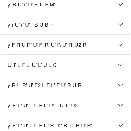
y' R U' r' U' F' U F M'
y r U' r' U' r B U B' r'
y F R U R' U' F' R' U' R U' R' U2 R
U' f' L F L' U' L' U L S
y R U R' U' F2 L F L' F U' R U R'
y' F' L' U' L U F L' U' L U' L' U2 L
y' F' L' U' L U F U' R U2 R' U' R U' R'