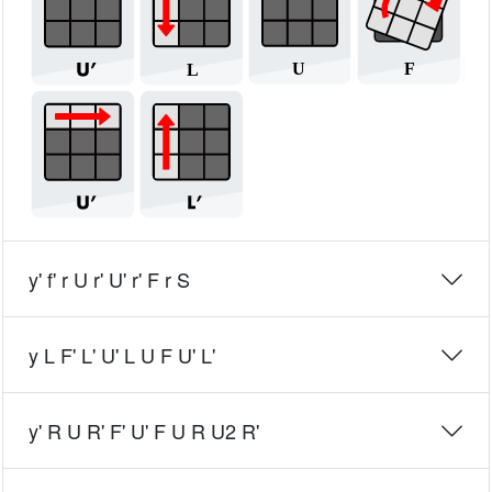
y' f' r U r' U' r' F r S
y L F' L' U' L U F U' L'
y' R U R' F' U' F U R U2 R'