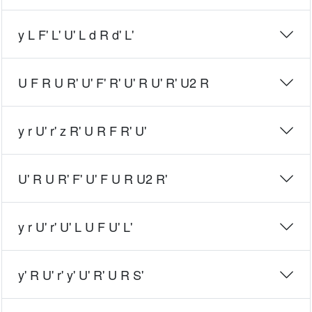
y L F' L' U' L d R d' L'
U F R U R' U' F' R' U' R U' R' U2 R
y r U' r' z R' U R F R' U'
U' R U R' F' U' F U R U2 R'
y r U' r' U' L U F U' L'
y' R U' r' y' U' R' U R S'