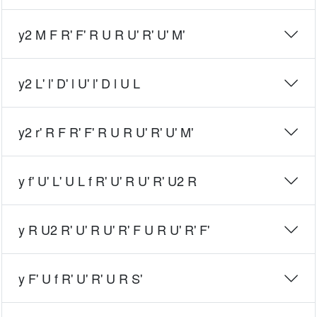
y2 M F R' F' R U R U' R' U' M'
y2 L' l' D' l U' l' D l U L
y2 r' R F R' F' R U R U' R' U' M'
y f' U' L' U L f R' U' R U' R' U2 R
y R U2 R' U' R U' R' F U R U' R' F'
y F' U f R' U' R' U R S'