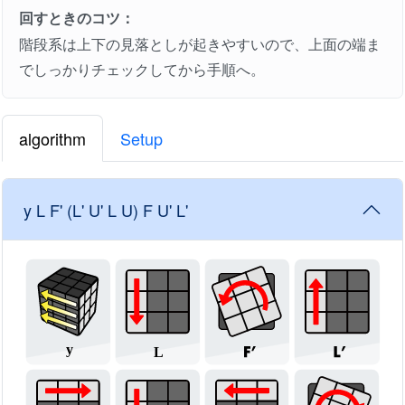
回すときのコツ：
階段系は上下の見落としが起きやすいので、上面の端ま
でしっかりチェックしてから手順へ。
algorithm
Setup
y L F' (L' U' L U) F U' L'