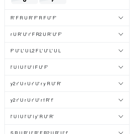
R' F R U R' F' R F U' F'
r U R' U' r' F R2 U R' U' F'
F' U' L' U L2 F L' U' L' U L
l' U l U l' U' l F U' F'
y2 r' U r U r' U' r y R U' R'
y2 r' U r U r' U' r f R' f'
l' U l U l' U' l y' R U' R'
S R U R' U' R' F R2 U R' U' f'