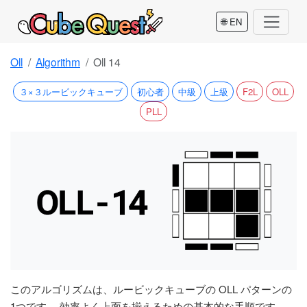
🌐 EN
Oll
Algorithm
Oll 14
３×３ルービックキューブ
初心者
中級
上級
F2L
OLL
PLL
このアルゴリズムは、ルービックキューブの OLL パターンの
1つです。 効率よく上面を揃えるための基本的な手順です。