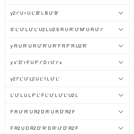
y2 r' U r U L' B' L B U' B'
S' L' U' L U' L' U2 L U2 S R U R' U' M' U R U' r'
y R U R' U R U' R' U R' F R F' R U2 R'
y x' D' r F U F' r' D r U' r' x
y2 f' L' U' L2 U L' f L U' L'
L' U' L U L F' L' F L' U' L U' L' U2 L
F R U' R' U R2 D R' U R D' R2 F
F R2 U D R2 D' R' D R' U' D' R2 F