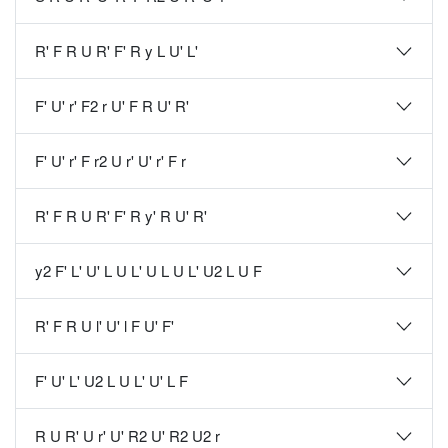
R' F R U R' F' R y L U' L'
F' U' r' F2 r U' F R U' R'
F' U' r' F r2 U r' U' r' F r
R' F R U R' F' R y' R U' R'
y2 F' L' U' L U L' U L U L' U2 L U F
R' F R U l' U' l F U' F'
F' U' L' U2 L U L' U' L F
R U R' U r' U' R2 U' R2 U2 r