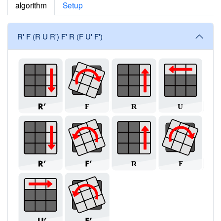
algorithm
Setup
R' F (R U R') F' R (F U' F')