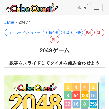
🌐 EN
Game
2048th
３×３ルービックキューブ
初心者
中級
上級
F2L
OLL
PLL
2048ゲーム
数字をスライドしてタイルを組み合わせよう