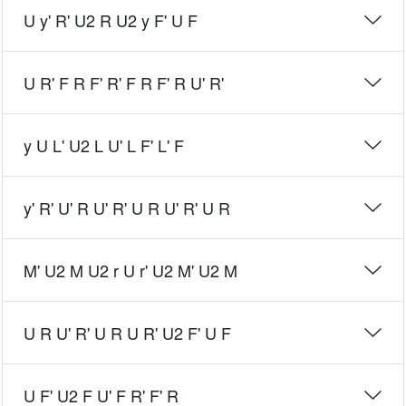
U y' R' U2 R U2 y F' U F
U R' F R F' R' F R F' R U' R'
y U L' U2 L U' L F' L' F
y' R' U' R U' R' U R U' R' U R
M' U2 M U2 r U r' U2 M' U2 M
U R U' R' U R U R' U2 F' U F
U F' U2 F U' F R' F' R