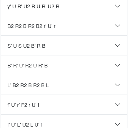
y' U R' U2 R U R' U2 R
B2 R2 B R2 B2 r' U' r
S' U S U2 B' R B
B' R' U' R2 U R' B
L' B2 R2 B R2 B L
f' U' r' F2 r U' f
f' U' L' U2 L U' f