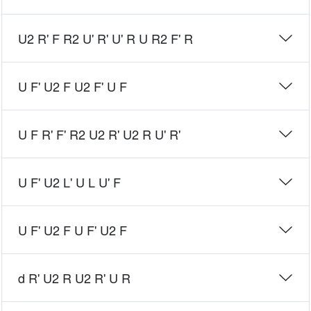
U2 R' F R2 U' R' U' R U R2 F' R
U F' U2 F U2 F' U F
U F R' F' R2 U2 R' U2 R U' R'
U F' U2 L' U L U' F
U F' U2 F U F' U2 F
d R' U2 R U2 R' U R