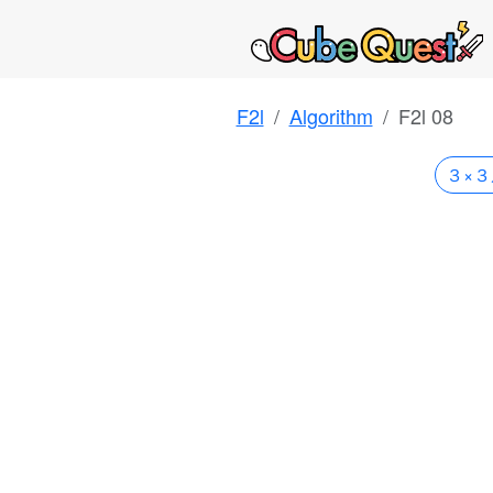
F2l
Algorithm
F2l 08
３×