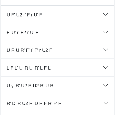
U F' U2 r' F r U' F
F' U' r' F2 r U' F
U R U R' F' r' F' r U2 F
L F L' U' R U' R' L F L'
U y' R' U2 R U2 R' U R
R' D' R U2 R' D R F R' F' R