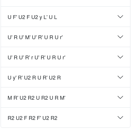
U F' U2 F U2 y L' U L
U' R U' M' U' R' U R U r'
U' R U' R' r U' R' U R U r'
U y' R' U2 R U R' U2 R
M R' U2 R2 U R2 U R M'
R2 U2 F R2 F' U2 R2