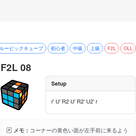
３ルービックキューブ
初心者
中級
上級
F2L
OLL
F2L 08
Setup
r' U' R2 U' R2' U2' r
コーナーの黄色い面が左手前に来るよう
メモ：