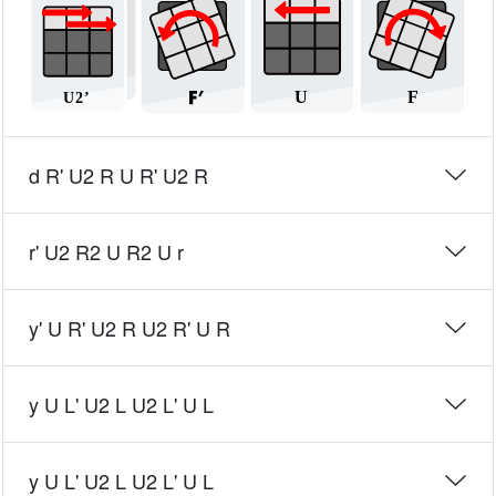
d R' U2 R U R' U2 R
r' U2 R2 U R2 U r
y' U R' U2 R U2 R' U R
y U L' U2 L U2 L' U L
y U L' U2 L U2 L' U L