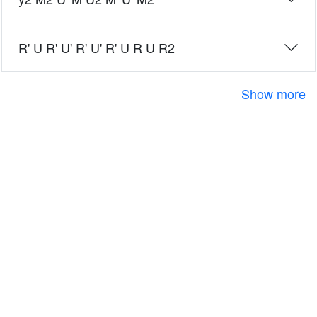
R' U R' U' R' U' R' U R U R2
Show more