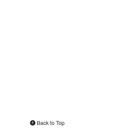
キューブ大好きガウガウ君
困ったら、まずはここで相談
よくある質問
Back to Top
はじめて
回転記号
白十字