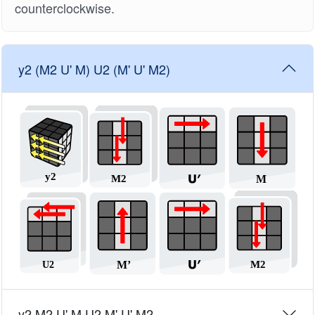
counterclockwise.
y2 (M2 U' M) U2 (M' U' M2)
y2 M2 U' M U2 M' U' M2