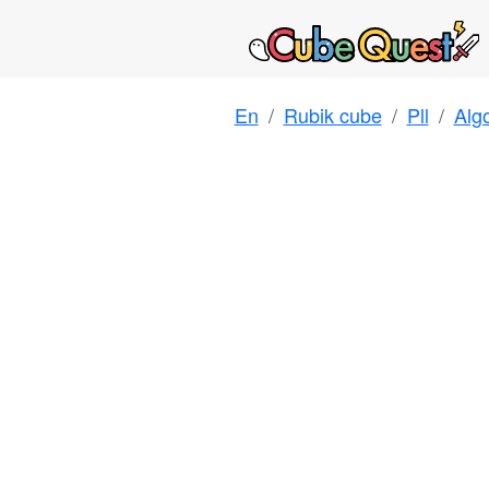
En
Rubik cube
Pll
Alg