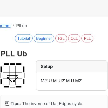
orithm
Pll ub
Tutorial
Beginner
F2L
OLL
PLL
PLL Ub
Setup
M2' U M' U2' M U M2'
The inverse of Ua. Edges cycle
Tips: