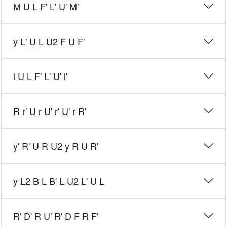
M U L F' L' U' M'
y L' U L U2 F U F'
l U L F' L' U' l'
R r' U r U' r' U' r R'
y' R' U R U2 y R U R'
y L2 B L B' L U2 L' U L
R' D' R U' R' D F R F'