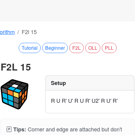
orithm
F2l 15
Tutorial
Beginner
F2L
OLL
PLL
F2L 15
Setup
R U R' U' R U R' U2' R U' R'
Corner and edge are attached but don't
Tips: