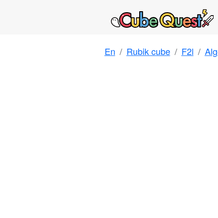
En
Rubik cube
F2l
Alg