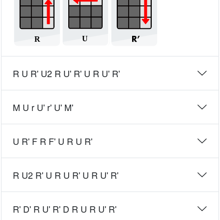
R U R' U2 R U' R' U R U' R'
M U r U' r' U' M'
U R' F R F' U R U R'
R U2 R' U R U R' U R U' R'
R' D' R U' R' D R U R U' R'