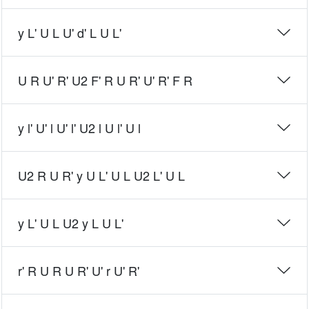
y L' U L U' d' L U L'
U R U' R' U2 F' R U R' U' R' F R
y l' U' l U' l' U2 l U l' U l
U2 R U R' y U L' U L U2 L' U L
y L' U L U2 y L U L'
r' R U R U R' U' r U' R'