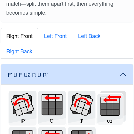
match—split them apart first, then everything
becomes simple.
Right Front
Left Front
Left Back
Right Back
F' U F U2 R U R'