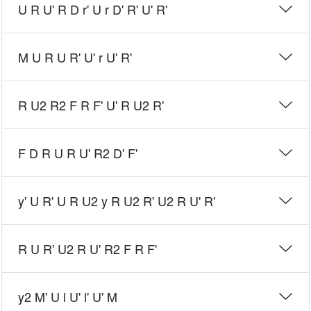
U R U' R D r' U r D' R' U' R'
M U R U R' U' r U' R'
R U2 R2 F R F' U' R U2 R'
F D R U R U' R2 D' F'
y' U R' U R U2 y R U2 R' U2 R U' R'
R U R' U2 R U' R2 F R F'
y2 M' U l U' l' U' M