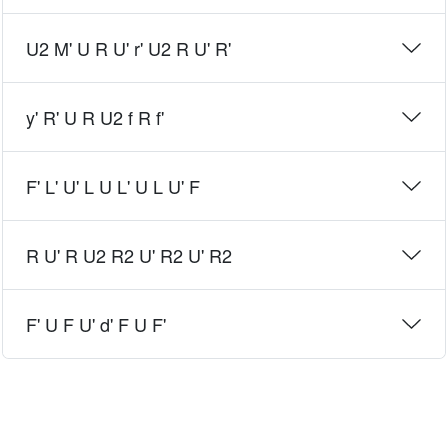
U2 M' U R U' r' U2 R U' R'
y' R' U R U2 f R f'
F' L' U' L U L' U L U' F
R U' R U2 R2 U' R2 U' R2
F' U F U' d' F U F'