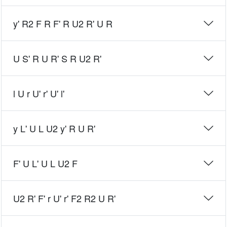
y' R2 F R F' R U2 R' U R
U S' R U R' S R U2 R'
l U r U' r' U' l'
y L' U L U2 y' R U R'
F' U L' U L U2 F
U2 R' F' r U' r' F2 R2 U R'