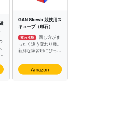
GAN Skewb 競技用ス
 磁
キューブ（磁石）
2
回し方がま
変わり種
の
ったく違う変わり種。
人
新鮮な練習用にぴった
す
り。
Amazon