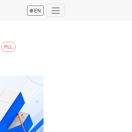
🌐 EN
PLL