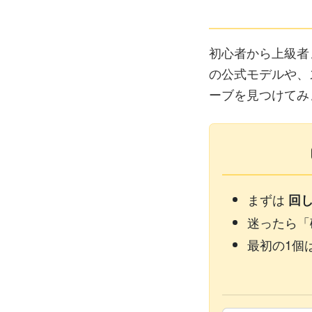
初心者から上級者
の公式モデルや、
ーブを見つけてみ
まずは
回
迷ったら「
最初の1個