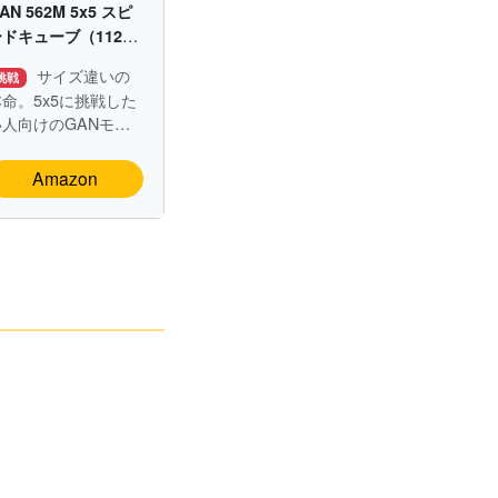
AN 562M 5x5 スピ
ードキューブ（112マ
グネット）
サイズ違いの
挑戦
本命。5x5に挑戦した
い人向けのGANモデ
ル。
Amazon