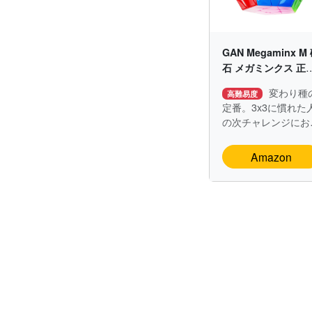
GAN Megaminx M
石 メガミンクス 正1
面体
変わり種
高難易度
定番。3x3に慣れた
の次チャレンジにお
すめ。
Amazon