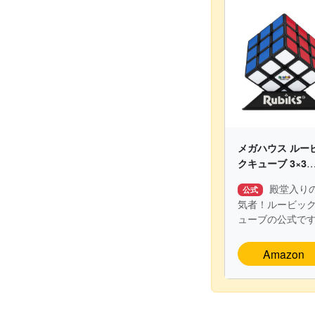
メガハウス ルー
クキューブ 3×3
ver.3.0【公式ラ
殿堂入り
公式
ンス商品】
気者！ルービッ
ューブの公式で
Amazon