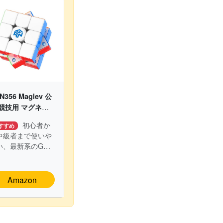
N356 Maglev 公
 競技用 マグネッ
キューブ
初心者か
すすめ
中級者まで使いや
い、最新系のGAN
3。
Amazon