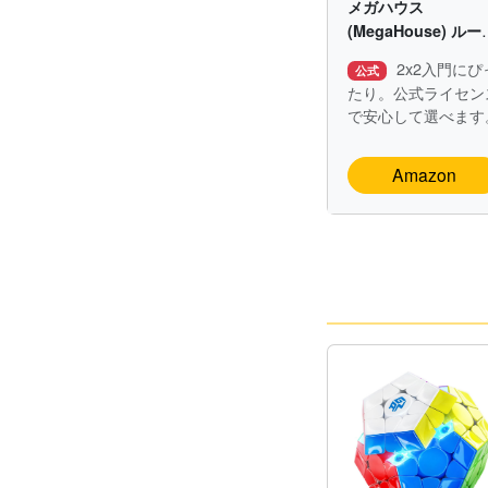
メガハウス
(MegaHouse) ルー
ックキューブ 2×2
2x2入門にぴ
公式
ver.3.0【公式ライセ
たり。公式ライセン
ンス商品】
で安心して選べます
Amazon