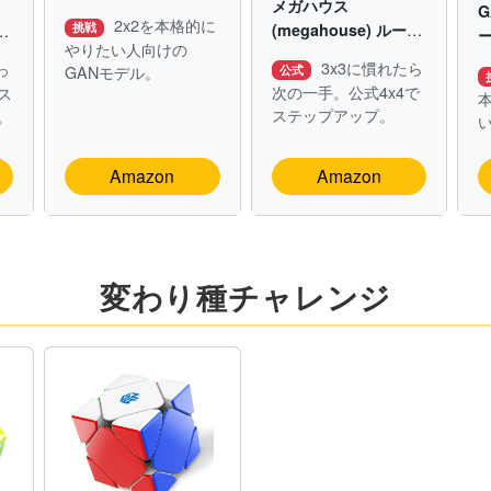
メガハウス
G
2x2を本格的に
(megahouse) ルービ
挑戦
ビ
やりたい人向けの
ックキューブ 4×4
3x3に慣れたら
っ
GANモデル。
公式
ver.3.0【公式ライセ
次の一手。公式4x4で
ス
ンス商品】
ステップアップ。
。
Amazon
Amazon
変わり種チャレンジ