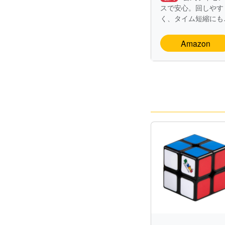
アドバンス
スで安心。回しやす
く、タイム短縮にも
く定番モデル。
Amazon