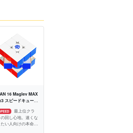
AN 16 Maglev MAX
x3 スピードキューブ
磁石内蔵 競技用
最上位クラ
SPEED
スの回し心地。速くな
りたい人向けの本命モ
デル。