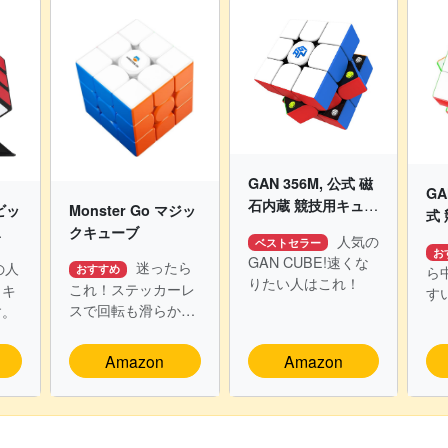
GAN 356M, 公式 磁
GA
石内蔵 競技用キュー
Monster Go マジッ
ビッ
式
ブ 3x3 ガンキューブ
クキューブ
ト
人気の
ベストセラー
ステッカーレス
イセ
お
GAN CUBE!速くな
迷ったら
の人
おすすめ
ら
りたい人はこれ！
これ！ステッカーレ
クキ
す
スで回転も滑らかで
す。
3x
す。
Amazon
Amazon