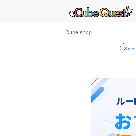
Cube shop
３×