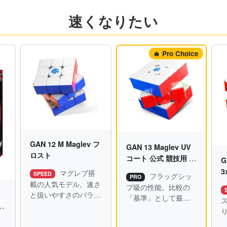
速くなりたい
🔥 Pro Choice
GAN 12 M Maglev フ
GAN 13 Maglev UV
ロスト
コート 公式 競技用 マ
G
グネットキューブ
3
マグレブ搭
SPEED
フラッグシッ
PRO
載の人気モデル。速さ
プ級の性能。比較の
と扱いやすさのバラン
「基準」として最適
スが良い。
ビ
（価格は高め）。
ド
ン