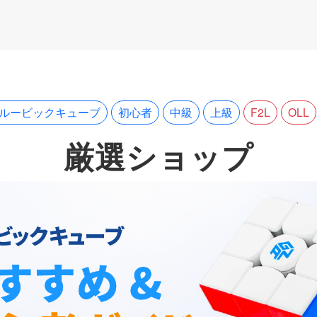
３ルービックキューブ
初心者
中級
上級
F2L
OLL
厳選ショップ